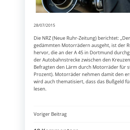
28/07/2015
Die
NRZ (Neue Ruhr-Zeitung)
berichtet: „De
gedämmten Motorrädern ausgeht, ist der Ru
hervor, die an der A 45 in Dortmund durch
der Autobahnstrecke zwischen den Kreuzen
Befragten den Lärm durch Motorräder für st
Prozent). Motorräder nehmen damit den er
wird auch thematisiert, dass das Bußgeld f
lesen.
Post
Voriger Beitrag