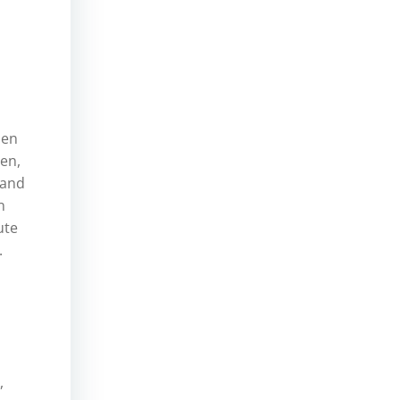
len
en,
wand
n
ute
.
,