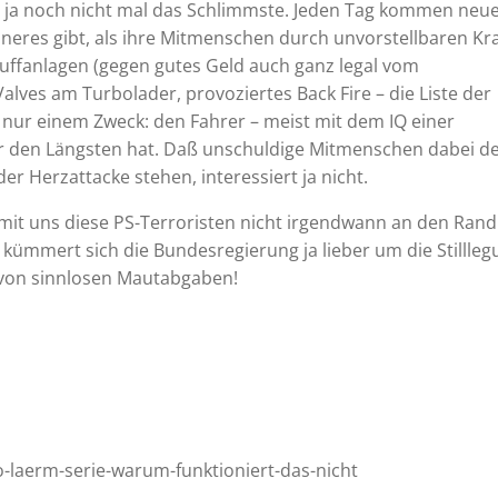
e ja noch nicht mal das Schlimmste. Jeden Tag kommen neu
höneres gibt, als ihre Mitmenschen durch unvorstellbaren Kr
uffanlagen (gegen gutes Geld auch ganz legal vom
Valves am Turbolader, provoziertes Back Fire – die Liste der
 nur einem Zweck: den Fahrer – meist mit dem IQ einer
ß er den Längsten hat. Daß unschuldige Mitmenschen dabei d
r Herzattacke stehen, interessiert ja nicht.
mit uns diese PS-Terroristen nicht irgendwann an den Rand
r kümmert sich die Bundesregierung ja lieber um die Stillle
 von sinnlosen Mautabgaben!
-laerm-serie-warum-funktioniert-das-nicht