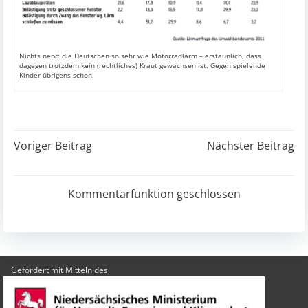
Nichts nervt die Deutschen so sehr wie Motorradlärm – erstaunlich, dass
dagegen trotzdem kein (rechtliches) Kraut gewachsen ist. Gegen spielende
Kinder übrigens schon.
Post
Post
Voriger Beitrag
Nächster Beitrag
navigation
navigation
Kommentarfunktion geschlossen
Gefördert mit Mitteln des