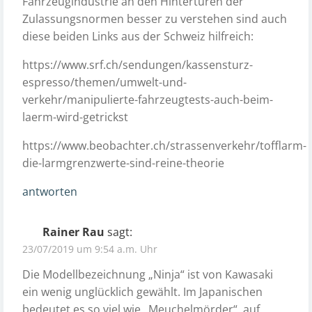
Fahrzeugindustrie an den Hintertüren der
Zulassungsnormen besser zu verstehen sind auch
diese beiden Links aus der Schweiz hilfreich:
https://www.srf.ch/sendungen/kassensturz-
espresso/themen/umwelt-und-
verkehr/manipulierte-fahrzeugtests-auch-beim-
laerm-wird-getrickst
https://www.beobachter.ch/strassenverkehr/tofflarm-
die-larmgrenzwerte-sind-reine-theorie
antworten
Rainer Rau
sagt:
23/07/2019 um 9:54 a.m. Uhr
Die Modellbezeichnung „Ninja“ ist von Kawasaki
ein wenig unglücklich gewählt. Im Japanischen
bedeutet es so viel wie „Meuchelmörder“, auf