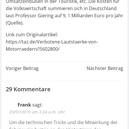
Umsatzeinbußen in der Touristik, etc. Die Kosten für
die Volkswirtschaft summieren sich in Deutschland
laut Professor Giering auf 9, 1 Milliarden Euro pro Jahr
(Quelle)
.
Link zum Originalartikel:
https://taz.de/Verbotene-Lautstaerke-von-
Motorraedern/!5602800/
Post
Post
Voriger Beitrag
Nächster Beitrag
navigation
navigation
29 Kommentare
Frank
sagt:
23/07/2019 um 3:24 a.m. Uhr
Um die technischen Tricks und die Mitwirkung der