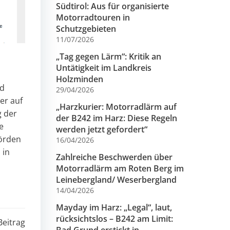
Südtirol: Aus für organisierte
Motorradtouren in
Schutzgebieten
11/07/2026
„Tag gegen Lärm“: Kritik an
Untätigkeit im Landkreis
Holzminden
nd
29/04/2026
er auf
„Harzkurier: Motorradlärm auf
g der
der B242 im Harz: Diese Regeln
e
werden jetzt gefordert“
hörden
16/04/2026
 in
Zahlreiche Beschwerden über
Motorradlärm am Roten Berg im
Leinebergland/ Weserbergland
14/04/2026
Mayday im Harz: „Legal“, laut,
rücksichtslos – B242 am Limit:
Beitrag