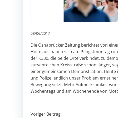
08/06/2017
Die
Osnabrücker Zeitung
berichtet von ein
Holte aus haben sich am Pfingstmontag r
der K330, die beide Orte verbindet, zu dem
kurvenreichen Kreisstraße schon länger, sa
einer gemeinsamen Demonstration. Heute ist
und Polizei endlich unser Problem ernst neh
Bewegung setzt. Mehr Aufmerksamkeit wünsc
Wochentags und am Wochenende von Motorr
Post
Voriger Beitrag