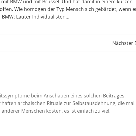
, mit BMW und mit Brüssel. Und hat damit in einem kurzen
troffen. Wie homogen der Typ Mensch sich gebärdet, wenn 
n BMW: Lauter Individualisten…
Post
Nächster 
navigation
eitssymptome beim Anschauen eines solchen Beitrages.
rhaften archaischen Rituale zur Selbstausdehnung, die mal
nderer Menschen kosten, es ist einfach zu viel.