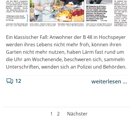
Ein klassischer Fall: Anwohner der B 48 in Hochspeyer
werden ihres Lebens nicht mehr froh, können ihren
Garten nicht mehr nutzen, haben Lärm fast rund um
die Uhr am Wochenende, beschweren sich, sammeln
Unterschriften, wenden sich an Polizei und Behörden.
12
weiterlesen ...
Posts
Posts
Page
Page
1
2
Nächster
navigation
navigatio